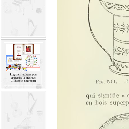
Logiciels ludiques pour
apprendre la musique.
Cliquez ici pour jouer.