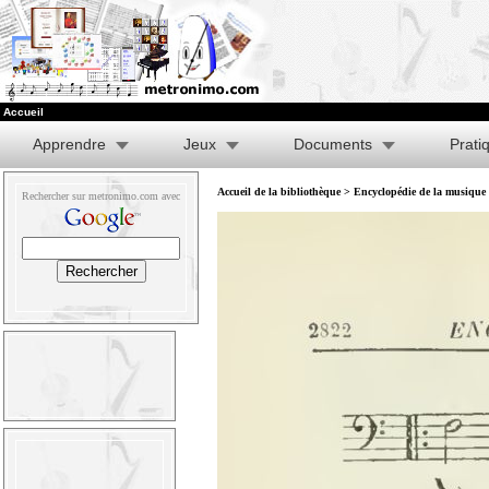
Accueil
Apprendre
Jeux
Documents
Prati
Accueil de la bibliothèque
>
Encyclopédie de la musique e
Rechercher sur metronimo.com avec