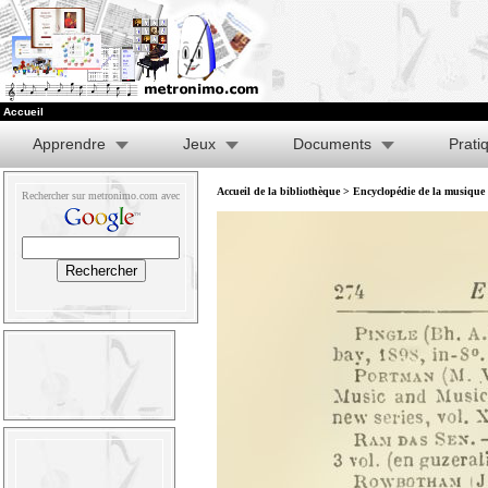
Accueil
Apprendre
Jeux
Documents
Prati
Accueil de la bibliothèque
>
Encyclopédie de la musique e
Rechercher sur metronimo.com avec