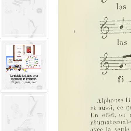
Logiciels ludiques pour
apprendre la musique.
Cliquez ici pour jouer.