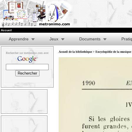
Accueil
Apprendre
Jeux
Documents
Prati
Accueil de la bibliothèque
>
Encyclopédie de la musique e
Rechercher sur metronimo.com avec