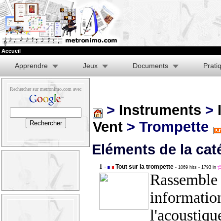
Accueil
Apprendre
Jeux
Documents
Prati
Rechercher sur metronimo.com avec
>
Instruments
>
Vent
> Trompette
Eléments de la cat
1 -
Tout sur la trompette
- 1069 hits
- 1793 in
Rassemble 
informatio
l'acoustiqu