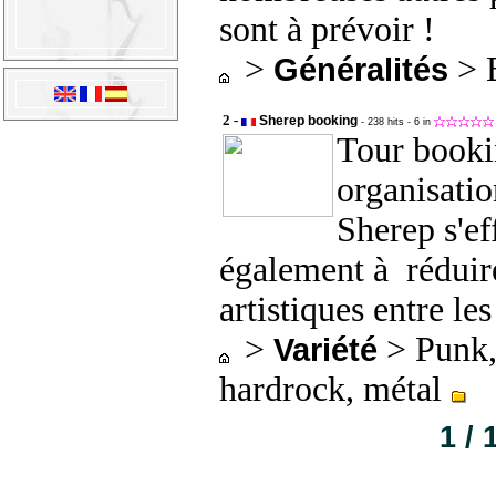
sont à prévoir !
>
> 
Généralités
2 -
Sherep booking
- 238 hits
- 6 in
Tour booki
organisatio
Sherep s'ef
également à réduire
artistiques entre les
>
> Punk,
Variété
hardrock, métal
1 / 