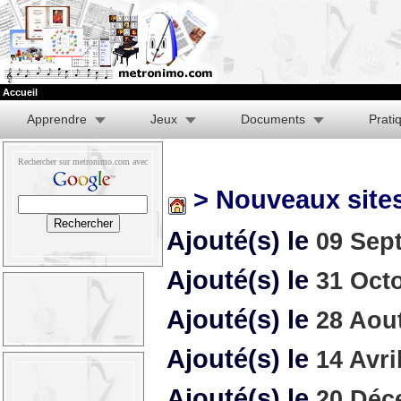
Accueil
Apprendre
Jeux
Documents
Prati
Rechercher sur metronimo.com avec
> Nouveaux site
Ajouté(s) le
09 Sep
Ajouté(s) le
31 Oct
Ajouté(s) le
28 Aou
Ajouté(s) le
14 Avri
Ajouté(s) le
20 Déc