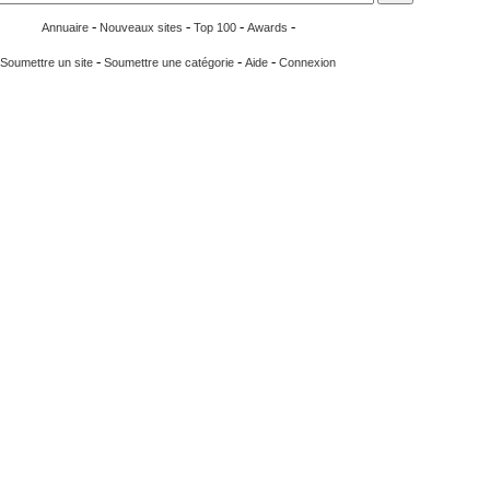
-
-
-
-
Annuaire
Nouveaux sites
Top 100
Awards
-
-
-
Soumettre un site
Soumettre une catégorie
Aide
Connexion