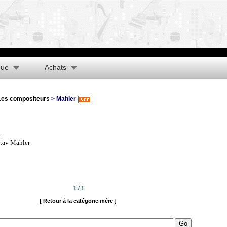
que
Achats
Les compositeurs
> Mahler
tav Mahler
1 / 1
[ Retour à la catégorie mère ]