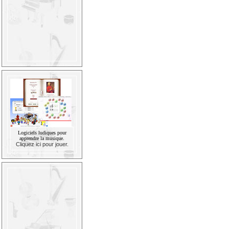
Logiciels ludiques pour
apprendre la musique.
Cliquez ici pour jouer.