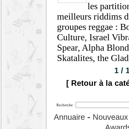
les partitio
meilleurs riddims d
groupes reggae : B
Culture, Israel Vib
Spear, Alpha Blond
Skatalites, the Gladi
1 / 
[ Retour à la cat
Recherche :
-
Annuaire
Nouveaux 
Award