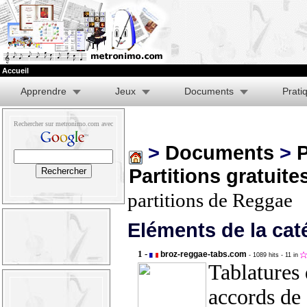
Accueil
Apprendre
Jeux
Documents
Prati
Rechercher sur metronimo.com avec
>
Documents
>
P
Partitions gratuite
partitions de Reggae
Eléments de la cat
1 -
broz-reggae-tabs.com
- 1089 hits
- 11 in
Tablatures 
accords de 