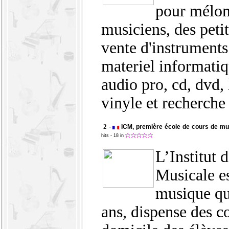
pour mélom
musiciens, des peti
vente d'instrument
materiel informatiq
audio pro, cd, dvd, 
vinyle et recherche
2 -
ICM, première école de cours de mu
hits
- 18 in
L’Institut 
Musicale es
musique qu
ans, dispense des c