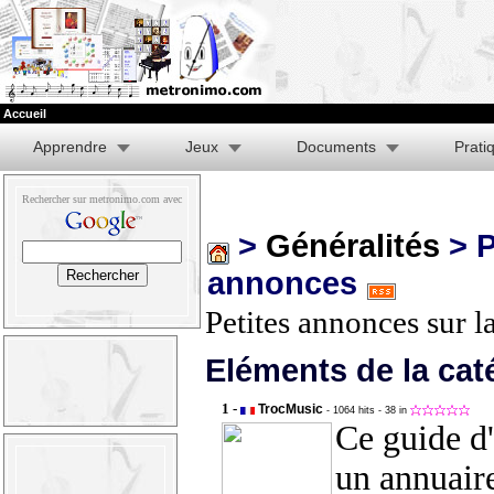
Accueil
Apprendre
Jeux
Documents
Prati
Rechercher sur metronimo.com avec
>
Généralités
> P
annonces
Petites annonces sur 
Eléments de la cat
1 -
TrocMusic
- 1064 hits
- 38 in
Ce guide d
un annuair