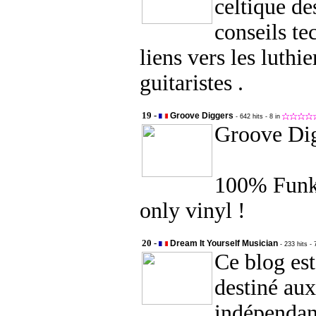
celtique de
conseils te
liens vers les luthie
guitaristes .
19 -
Groove Diggers
- 642 hits
- 8 in
Groove Di
100% Funk
only vinyl !
20 -
Dream It Yourself Musician
- 233 hits
- 
Ce blog est
destiné au
indépendan