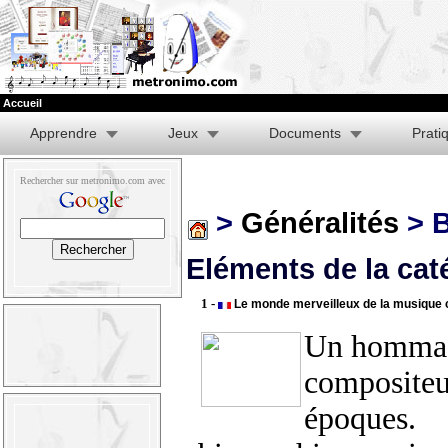
Accueil
Apprendre
Jeux
Documents
Prati
Rechercher sur metronimo.com avec
>
Généralités
> 
Eléments de la cat
1 -
Le monde merveilleux de la musique 
Un homma
compositeur
époques.