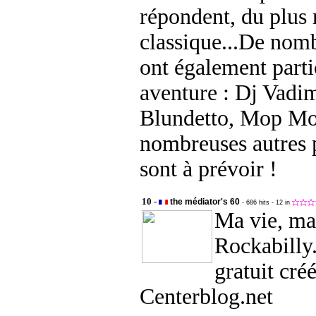
répondent, du plus 
classique...De nomb
ont également parti
aventure : Dj Vadim
Blundetto, Mop Mop
nombreuses autres p
sont à prévoir !
10 -
the médiator's 60
- 686 hits
- 12 in
Ma vie, ma
Rockabilly.
gratuit créé
Centerblog.net