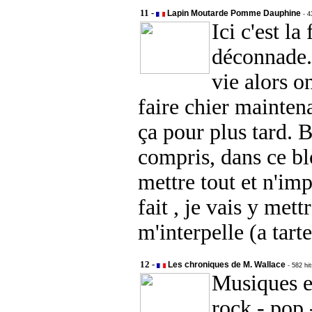
11 -
Lapin Moutarde Pomme Dauphine
- 4
Ici c'est la
déconnade.
vie alors o
faire chier mainten
ça pour plus tard. 
compris, dans ce bl
mettre tout et n'im
fait , je vais y mett
m'interpelle (a tarte
12 -
Les chroniques de M. Wallace
- 582 hi
Musiques e
rock - pop 