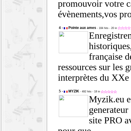
promouvoir votre c
évènements,vos prod
4 -
Pointe aux ames
- 184 hits
- 20 in
Enregistre
historiques
française d
ressources sur les 
interprètes du XXe 
5 -
MYZIK
- 492 hits
- 18 in
Myzik.eu e
generateu
site PRO a
pour que