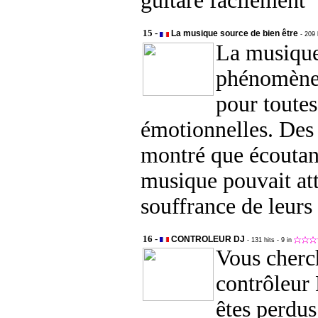
guitare facilement
15 -
La musique source de bien être
- 209 
La musique
phénomène
pour toutes
émotionnelles. Des 
montré que écoutan
musique pouvait att
souffrance de leurs 
16 -
CONTROLEUR DJ
- 131 hits
- 9 in
Vous cherc
contrôleur
êtes perdus