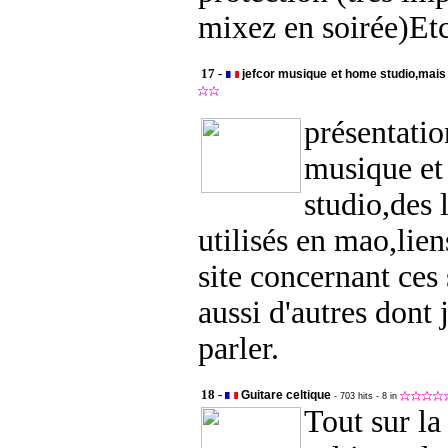
mixez en soirée)E
17 -
jefcor musique et home studio,mai
présentati
musique e
studio,des 
utilisés en mao,lien
site concernant ces 
aussi d'autres dont 
parler.
18 -
Guitare celtique
- 703 hits
- 8 in
Tout sur la