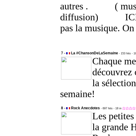
autres . ( musiq
diffusion) ICI
pas la musique. On 
7 -
La #ChansonDeLaSemaine
- 153 hits
- 1
Chaque mer
découvrez 
la sélectio
semaine!
8 -
Rock Anecdotes
- 697 hits
- 18 in
Les petites
la grande H