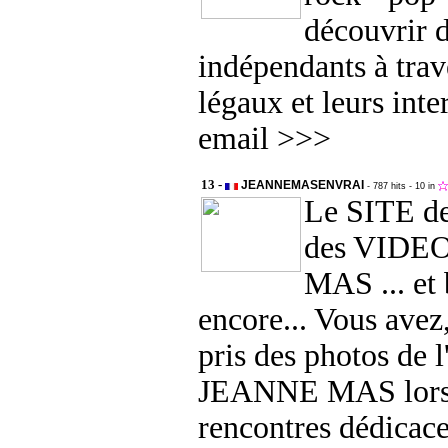
découvrir d
indépendants à trav
légaux et leurs int
email >>>
13 -
JEANNEMASENVRAI
- 787 hits
- 10 in
Le SITE d
des VIDE
MAS ... et 
encore... Vous ave
pris des photos de l'
JEANNE MAS lors 
rencontres dédicaces