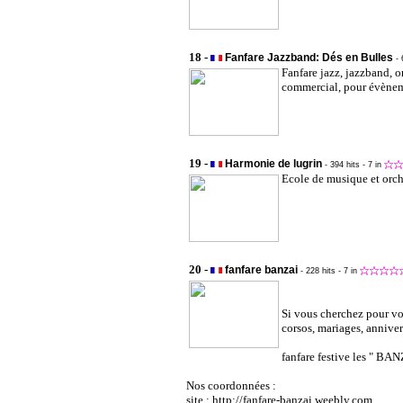
18 -
Fanfare Jazzband: Dés en Bulles
-
Fanfare jazz, jazzband, o
commercial, pour évènemen
19 -
Harmonie de lugrin
- 394 hits
- 7 in
Ecole de musique et orch
20 -
fanfare banzai
- 228 hits
- 7 in
Si vous cherchez pour vo
corsos, mariages, annivers
fanfare festive les " BAN
Nos coordonnées :
site : http://fanfare-banzai.weebly.com