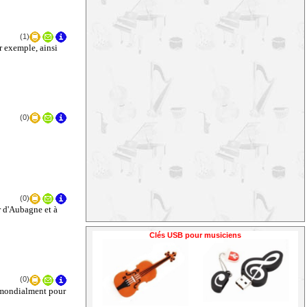
(1)
r exemple, ainsi
(0)
(0)
 d'Aubagne et à
Clés USB pour musiciens
(0)
u mondialment pour