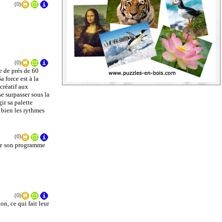
(0)
(0)
e de prés de 60
 force est à la
créatif aux
e surpasser sous la
ir sa palette
 bien les rythmes
(0)
que son programme
(0)
n, ce qui fait leur