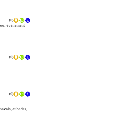
(0)
 pour évènement
.
(0)
(0)
navals, aubades,