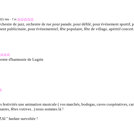
 621 hits
- 7 in
rchestre de jazz, orchestre de rue pour parade, pour défilé, pour évènement sportif,
t publicitaire, pour évènementiel, fête populaire, fête de village, apéritif concert
estre d'harmonie de Lugrin
s festivités une animation musicale ( vos marchés, bodegas, caves coopératives, car
aires, fêtes votives...) nous sommes là !
ZAI " fanfare survoltée !