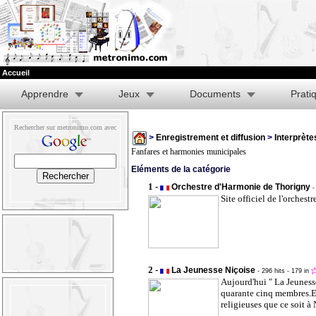
Accueil
Apprendre
Jeux
Documents
Prati
Rechercher sur metronimo.com avec
>
Enregistrement et diffusion
>
Interprète
Fanfares et harmonies municipales
Eléments de la catégorie
1 -
Orchestre d'Harmonie de Thorigny
-
Site officiel de l'orches
2 -
La Jeunesse Niçoise
- 296 hits
- 179 in
Aujourd'hui " La Jeuness
quarante cinq membres.Ell
religieuses que ce soit à 