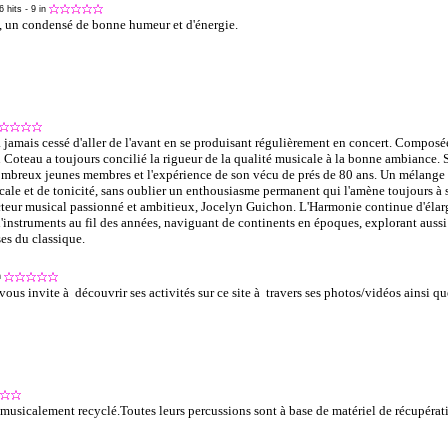
6 hits
- 9 in
, un condensé de bonne humeur et d'énergie.
 jamais cessé d'aller de l'avant en se produisant régulièrement en concert. Composé
Coteau a toujours concilié la rigueur de la qualité musicale à la bonne ambiance. Sa
 nombreux jeunes membres et l'expérience de son vécu de prés de 80 ans. Un mélange 
ale et de tonicité, sans oublier un enthousiasme permanent qui l'amène toujours à s
cteur musical passionné et ambitieux, Jocelyn Guichon. L'Harmonie continue d'élarg
d'instruments au fil des années, naviguant de continents en époques, explorant aussi
es du classique.
n
ous invite à découvrir ses activités sur ce site à travers ses photos/vidéos ainsi 
 musicalement recyclé.Toutes leurs percussions sont à base de matériel de récupératio