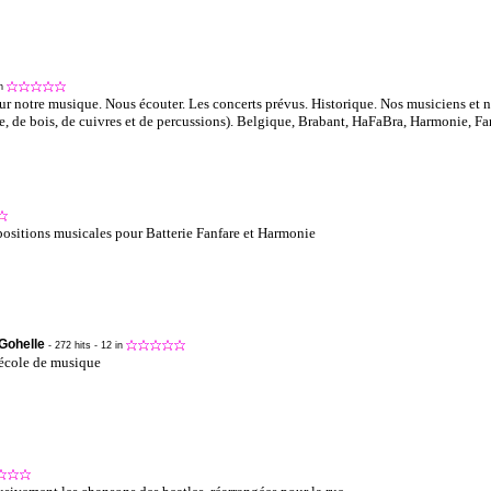
in
ur notre musique. Nous écouter. Les concerts prévus. Historique. Nos musiciens et n
, de bois, de cuivres et de percussions). Belgique, Brabant, HaFaBra, Harmonie, Fa
ositions musicales pour Batterie Fanfare et Harmonie
Gohelle
- 272 hits
- 12 in
école de musique