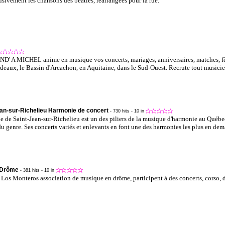
usivement les chansons des beatles, réarrangées pour la rue.
D' A MICHEL anime en musique vos concerts, mariages, anniversaires, matches, fêt
ordeaux, le Bassin d'Arcachon, en Aquitaine, dans le Sud-Ouest. Recrute tout musicie
an-sur-Richelieu Harmonie de concert
- 730 hits
- 10 in
 de Saint-Jean-sur-Richelieu est un des piliers de la musique d'harmonie au Québec
du genre. Ses concerts variés et enlevants en font une des harmonies les plus en de
 Drôme
- 381 hits
- 10 in
 Los Monteros association de musique en drôme, participent à des concerts, corso, d