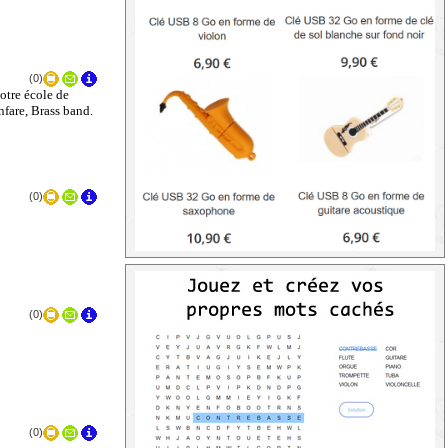
(0)
otre école de
nfare, Brass band.
(0)
(0)
(0)