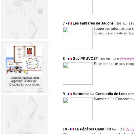
7 -
Les Fanfares de Jauche
- 326 hits
- 14 
Toutes les informations s
musique (cours de solfège
8 -
Guy PRUVOST
- 599 hits
- 12 in
Faire connaitre mes comp
Logiciels ludiques pour
apprendre la musique.
Cliquez ici pour jouer.
9 -
Harmonie La Concordia de Loos en 
Harmonie La Concordia 
10 -
Le Pépères Band
- 641 hits
- 10 in