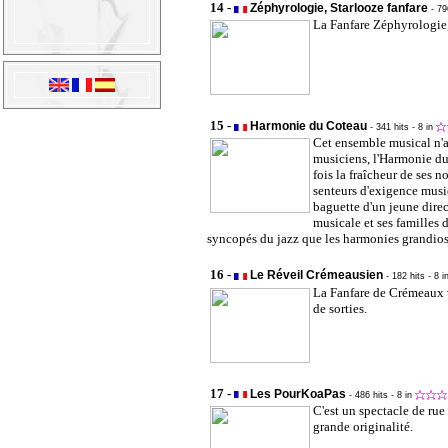
14 -
Zéphyrologie, Starlooze fanfare
- 79
La Fanfare Zéphyrologie
15 -
Harmonie du Coteau
- 341 hits
- 8 in
Cet ensemble musical n'a
musiciens, l'Harmonie du 
fois la fraîcheur de ses
senteurs d'exigence music
baguette d'un jeune dire
musicale et ses familles 
syncopés du jazz que les harmonies grandios
16 -
Le Réveil Crémeausien
- 182 hits
- 8 i
La Fanfare de Crémeaux v
de sorties.
17 -
Les PourKoaPas
- 486 hits
- 8 in
C'est un spectacle de rue
grande originalité.