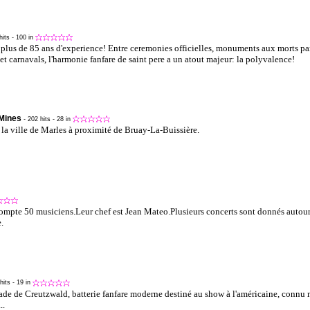
hits
- 100 in
 plus de 85 ans d'experience! Entre ceremonies officielles, monuments aux morts pa
t carnavals, l'harmonie fanfare de saint pere a un atout majeur: la polyvalence!
 Mines
- 202 hits
- 28 in
 la ville de Marles à proximité de Bruay-La-Buissière.
mpte 50 musiciens.Leur chef est Jean Mateo.Plusieurs concerts sont donnés autour
.
 hits
- 19 in
rade de Creutzwald, batterie fanfare moderne destiné au show à l'américaine, conn
..