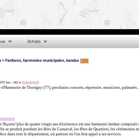
que
Achats
s
> Fanfares, harmonies municipales, bandas
 875 hits
- 262 in
tre d'Harmonie de Thorigny (77), prochains concerts, répertoire, musiciens, palmarès...
e Niçoise"plus de quatre vingts ans d'existence est une harmonie fanfare composée 
e se produit pendant les fêtes de Carnaval, les fêtes de Quartiers, les cérémonies mi
Nice dans tout le département, où partout où l'on fera appel a ses services.