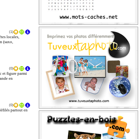
(1)
es locales,
n (saxo,
(0)
 et figure parmi
mande en
(0)
éfilés partout en