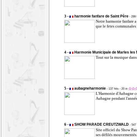
3 -
harmonie fanfare de Saint Père
- 299 
Notre harmonie fanfare a
que le fetes communales e
4 -
Harmonie Municipale de Marles les
Tout sur la musique dans
5 -
aubagneharmonie
- 137 hits
- 20 in
L'Harmonie d'Aubagne co
Aubagne pendant l'année
6 -
SHOW PARADE CREUTZWALD
- 547
Site officiel du Show Pa
ses défilés mouvementés.