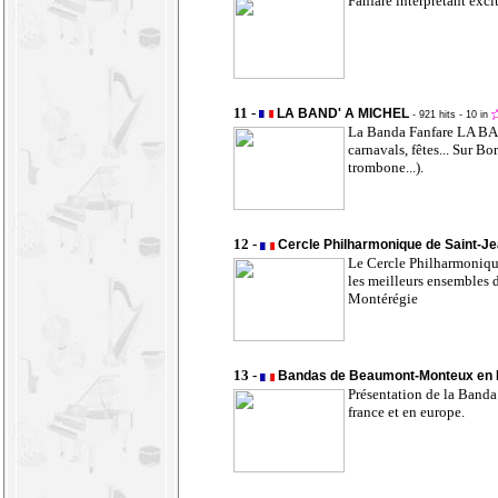
Fanfare interprétant excl
11 -
LA BAND' A MICHEL
- 921 hits
- 10 in
La Banda Fanfare LA BAN
carnavals, fêtes... Sur B
trombone...).
12 -
Cercle Philharmonique de Saint-Je
Le Cercle Philharmonique
les meilleurs ensembles 
Montérégie
13 -
Bandas de Beaumont-Monteux en
Présentation de la Banda
france et en europe.