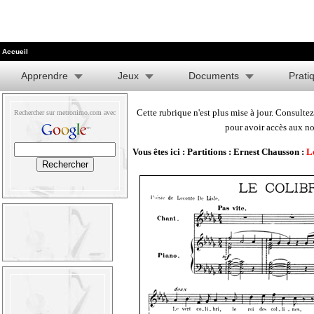
Accueil
Apprendre
Jeux
Documents
Prati
Cette rubrique n'est plus mise à jour. Consultez
Rechercher sur metronimo.com avec
pour avoir accès aux no
Vous êtes ici :
Partitions
:
Ernest Chausson
:
L