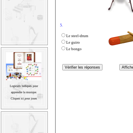
5.
Le steel-drum
Le guiro
Le bongo
Logiciels ludiques pour
apprendre la musique.
Cliquez ici pour jouer.