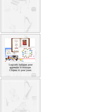
Logiciels ludiques pour
apprendre la musique.
Cliquez ici pour jouer.