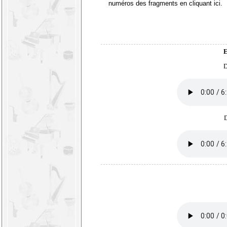
numéros des fragments en
cliquant ici
.
E
D
D