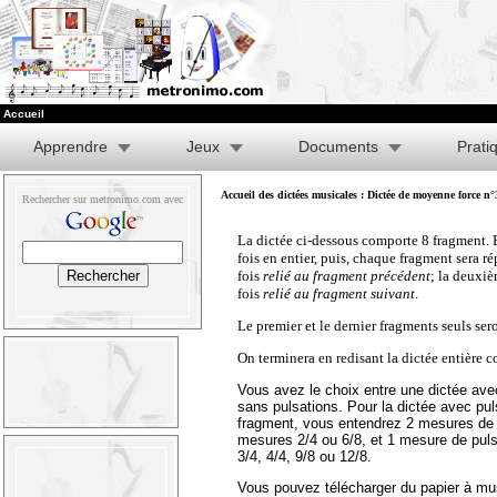
Accueil
Apprendre
Jeux
Documents
Prati
Accueil des dictées musicales
: Dictée de moyenne force n°
Rechercher sur metronimo.com avec
La dictée ci-dessous comporte 8 fragment. 
fois en entier, puis, chaque fragment sera rép
fois
relié au fragment précédent
; la deuxi
fois
relié au fragment suivant
.
Le premier et le dernier fragments seuls sero
On terminera en redisant la dictée entière
Vous avez le choix entre une dictée ave
sans pulsations. Pour la dictée avec pu
fragment, vous entendrez 2 mesures de 
mesures 2/4 ou 6/8, et 1 mesure de pul
3/4, 4/4, 9/8 ou 12/8.
Vous pouvez télécharger du papier à mu