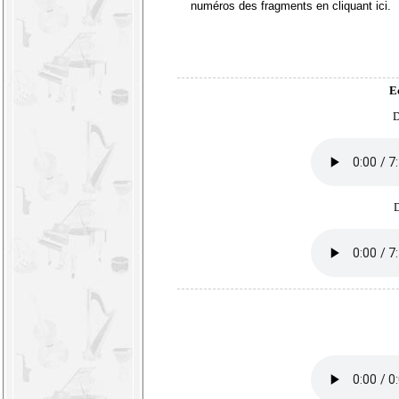
numéros des fragments en
cliquant ici
.
E
D
D