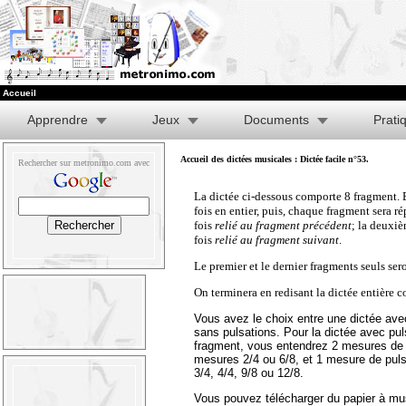
Accueil
Apprendre
Jeux
Documents
Prati
Accueil des dictées musicales
: Dictée facile n°53.
Rechercher sur metronimo.com avec
La dictée ci-dessous comporte 8 fragment. 
fois en entier, puis, chaque fragment sera rép
fois
relié au fragment précédent
; la deuxi
fois
relié au fragment suivant
.
Le premier et le dernier fragments seuls sero
On terminera en redisant la dictée entière
Vous avez le choix entre une dictée ave
sans pulsations. Pour la dictée avec pu
fragment, vous entendrez 2 mesures de 
mesures 2/4 ou 6/8, et 1 mesure de pul
3/4, 4/4, 9/8 ou 12/8.
Vous pouvez télécharger du papier à mu