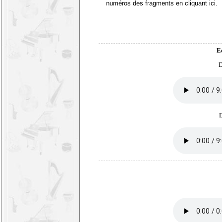
numéros des fragments en
cliquant ici
.
E
D
D