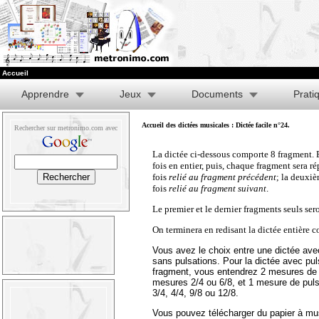
Accueil
Apprendre
Jeux
Documents
Prati
Accueil des dictées musicales
: Dictée facile n°24.
Rechercher sur metronimo.com avec
La dictée ci-dessous comporte 8 fragment. 
fois en entier, puis, chaque fragment sera rép
fois
relié au fragment précédent
; la deuxi
fois
relié au fragment suivant
.
Le premier et le dernier fragments seuls sero
On terminera en redisant la dictée entière
Vous avez le choix entre une dictée ave
sans pulsations. Pour la dictée avec pu
fragment, vous entendrez 2 mesures de 
mesures 2/4 ou 6/8, et 1 mesure de pul
3/4, 4/4, 9/8 ou 12/8.
Vous pouvez télécharger du papier à mu