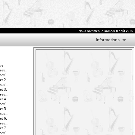
Nous sommes le samedi 8 août 2026
Informations
ère
 seul
 seul
et 2.
seul.
et 3.
seul.
et 4.
seul.
et 5.
seul.
et 6.
seul.
et 7.
seul.