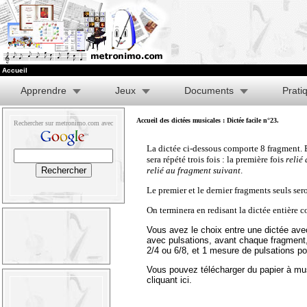
Accueil
Apprendre
Jeux
Documents
Prati
Accueil des dictées musicales
: Dictée facile n°23.
Rechercher sur metronimo.com avec
La dictée ci-dessous comporte 8 fragment. E
sera répété trois fois : la première fois
relié
relié au fragment suivant
.
Le premier et le dernier fragments seuls sero
On terminera en redisant la dictée entière
Vous avez le choix entre une dictée avec
avec pulsations, avant chaque fragment
2/4 ou 6/8, et 1 mesure de pulsations po
Vous pouvez télécharger du papier à mu
cliquant ici
.