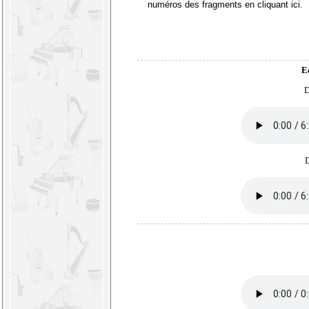
numéros des fragments en
cliquant ici
.
E
D
D