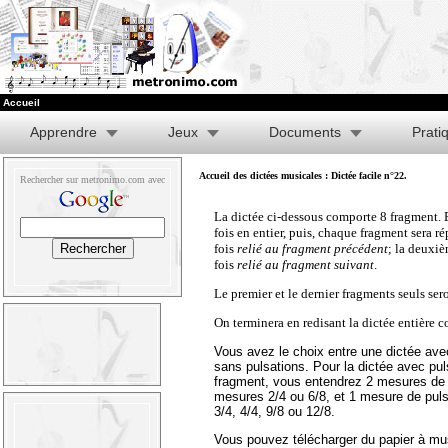
Accueil
Apprendre
Jeux
Documents
Prati
Accueil des dictées musicales
: Dictée facile n°22.
Rechercher sur metronimo.com avec
La dictée ci-dessous comporte 8 fragment. 
fois en entier, puis, chaque fragment sera rép
fois
relié au fragment précédent
; la deuxi
fois
relié au fragment suivant
.
Le premier et le dernier fragments seuls sero
On terminera en redisant la dictée entière
Vous avez le choix entre une dictée ave
sans pulsations. Pour la dictée avec pu
fragment, vous entendrez 2 mesures de 
mesures 2/4 ou 6/8, et 1 mesure de pul
3/4, 4/4, 9/8 ou 12/8.
Vous pouvez télécharger du papier à mu