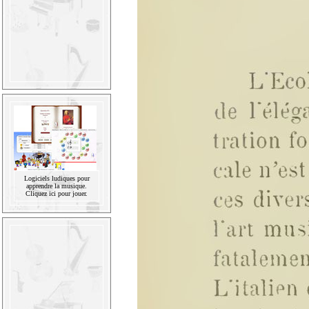
Logiciels ludiques pour
apprendre la musique.
Cliquez ici pour jouer.