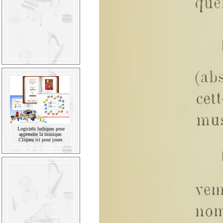
Logiciels ludiques pour
apprendre la musique.
Cliquez ici pour jouer.