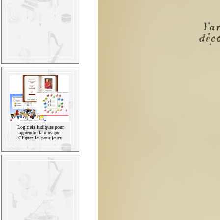
Logiciels ludiques pour
apprendre la musique.
Cliquez ici pour jouer.