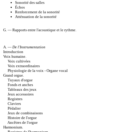
Sonorité des salles
Échos
Renforcement de la sonorité
Atténuation de la sonorité
G. —
Rapports entre l'acoustique et le rythme
.
A. —
De l'Instrumentation
Introduction
Voix humaine
.
Voix cultivées
Voix extraordinaires
Physiologie de la voix - Organe vocal
Grand orgue
.
Tuyaux d'orgue
Fonds et anches
Tableaux des jeux
Jeux accessoires
Registres
Claviers
Pédalier
Jeux de combinaisons
Histoire de l'orgue
Ancêtres de l'orgue
Harmonium
.
Registres de l'harmonium
.