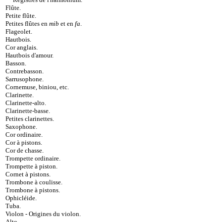
Flûte
.
Petite flûte
.
Petites flûtes en
mib
et en
fa
.
Flageolet
.
Hautbois
.
Cor anglais
.
Hautbois d'amour
.
Basson
.
Contrebasson
.
Sarrusophone
.
Cornemuse, biniou, etc
.
Clarinette
.
Clarinette-alto
.
Clarinette-basse
.
Petites clarinettes
.
Saxophone
.
Cor ordinaire
.
Cor à pistons
.
Cor de chasse
.
Trompette ordinaire
.
Trompette à piston
.
Cornet à pistons
.
Trombone à coulisse
.
Trombone à pistons
.
Ophicléide
.
Tuba
.
Violon
-
Origines du violon
.
Alto
.