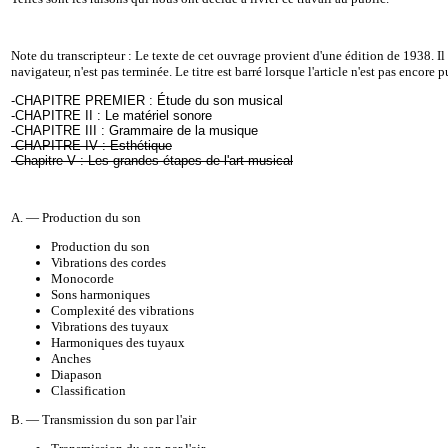
Note du transcripteur : Le texte de cet ouvrage provient d'une édition de 1938. Il 
navigateur, n'est pas terminée. Le titre est barré lorsque l'article n'est pas encore p
-
CHAPITRE PREMIER : Étude du son musical
-
CHAPITRE II : Le matériel sonore
-
CHAPITRE III : Grammaire de la musique
-
CHAPITRE IV : Esthétique
-
Chapitre V : Les grandes étapes de l'art musical
A. — Production du son
Production du son
Vibrations des cordes
Monocorde
Sons harmoniques
Complexité des vibrations
Vibrations des tuyaux
Harmoniques des tuyaux
Anches
Diapason
Classification
B. — Transmission du son par l'air