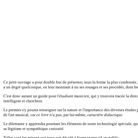
Ce petit ouvrage a pour double but de présenter, sous la forme la plus condensée, d
a un degré quelconque, en leur montrant à nu ses rouages et ses procédés, dont 
C'est donc autant un guide pour l'
étudiant musicien
, qui y trouvera tracée la dir
intelligent et chercheur.
Le premier s'y pourra renseigner sur la nature et l'importance des diverses études 
de l'art musical; car
ce livre n'a pas
, par lui-même,
caractère didactique
.
Le dilettante y apprendra pourtant les éléments de notre technologie spéciale, qui
sa légitime et sympathique curiosité.
Telles sont les raisons qui nous ont décidé à livrer ce travail au public.