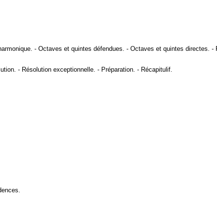
harmonique
. -
Octaves et quintes défendues
. -
Octaves et quintes directes
. -
ution
. -
Résolution exceptionnelle
. -
Préparation
. -
Récapitulif
.
dences
.