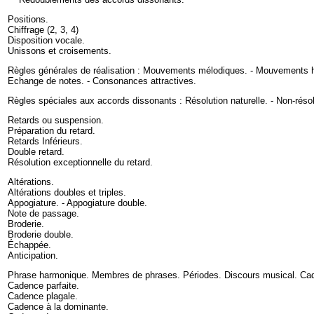
Positions
.
Chiffrage
(
2
,
3
,
4
)
Disposition vocale
.
Unissons et croisements
.
Règles générales de réalisation :
Mouvements mélodiques
. -
Mouvements 
Echange de notes
. -
Consonances attractives
.
Règles spéciales aux accords dissonants :
Résolution naturelle.
-
Non-résol
Retards ou suspension
.
Préparation du retard
.
Retards Inférieurs
.
Double retard
.
Résolution exceptionnelle du retard
.
Altérations
.
Altérations doubles et triples
.
Appogiature. - Appogiature double
.
Note de passage
.
Broderie
.
Broderie double
.
Échappée
.
Anticipation
.
Phrase harmonique. Membres de phrases. Périodes. Discours musical. Ca
Cadence parfaite
.
Cadence plagale
.
Cadence à la dominante
.