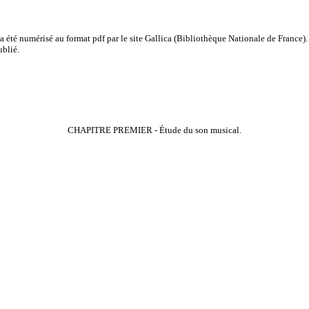
a été numérisé au format pdf par le site
Gallica
(Bibliothèque Nationale de France). 
ublié.
CHAPITRE PREMIER - Étude du son musical.