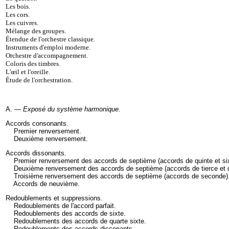
Les bois
.
Les cors
.
Les cuivres
.
Mélange des groupes
.
Étendue de l'orchestre classique
.
Instruments d'emploi moderne
.
Orchestre d'accompagnement
.
Coloris des timbres
.
L'œil et l'oreille
.
Étude de l'orchestration.
A. —
Exposé du système harmonique
.
Accords consonants
.
Premier renversement
.
Deuxième renversement
.
Accords dissonants
.
Premier renversement des accords de septième (accords de quinte et si
Deuxième renversement des accords de septième (accords de tierce et 
Troisième renversement des accords de septième (accords de seconde)
Accords de neuvième
.
Redoublements et suppressions
.
Redoublements de l'accord parfait
.
Redoublements des accords de sixte
.
Redoublements des accords de quarte sixte
.
Redoublements des accords dissonants
.