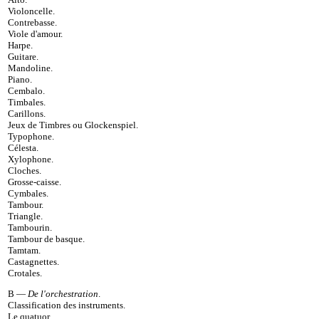
Violoncelle
.
Contrebasse
.
Viole d'amour
.
Harpe
.
Guitare
.
Mandoline
.
Piano
.
Cembalo
.
Timbales
.
Carillons
.
Jeux de Timbres ou Glockenspiel
.
Typophone
.
Célesta
.
Xylophone
.
Cloches
.
Grosse-caisse
.
Cymbales
.
Tambour
.
Triangle
.
Tambourin
.
Tambour de basque
.
Tamtam
.
Castagnettes
.
Crotales
.
B —
De l'orchestration
.
Classification des instruments
.
Le quatuor
.