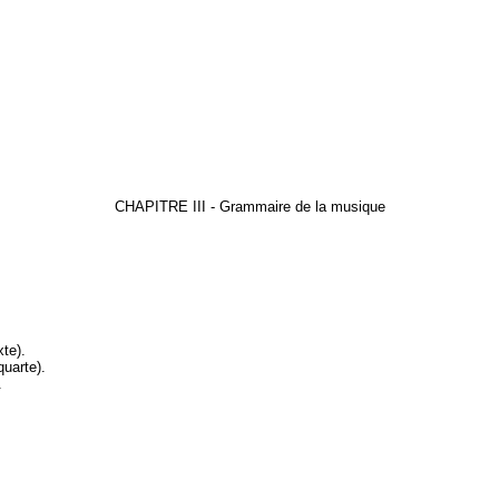
CHAPITRE III - Grammaire de la musique
xte)
.
quarte)
.
.