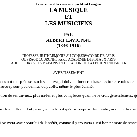
La musique et les musiciens, par Albert Lavignac
LA MUSIQUE
ET
LES MUSICIENS
PAR
ALBERT LAVIGNAC
(1846-1916)
PROFESSEUR D'HARMONIE AU CONSERVATOIRE DE PARIS
OUVRAGE COURONNÉ PAR L'ACADÉMIE DES BEAUX-ARTS
ADOPTÉ DANS LES MAISONS D'ÉDUCATION DE LA LÉGION D'HONNEUR
AVERTISSEMENT
es notions précises sur les choses qui doivent former la base des fortes études de to
beaucoup sont peu connus du public, même le plus éclairé.
ection de ses travaux, plus arides et plus complexes qu'on ne le croit généralement,
par lesquelles il doit passer, selon le but qu'il se propose d'atteindre, avec l'indic
 peuvent avoir pour lui de l'intérêt, comme il y trouvera aussi bon nombre de rensei