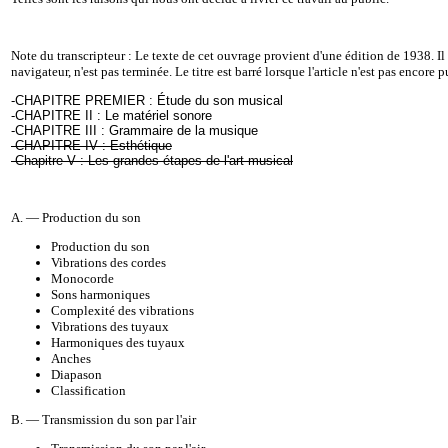
Note du transcripteur : Le texte de cet ouvrage provient d'une édition de 1938. Il 
navigateur, n'est pas terminée. Le titre est barré lorsque l'article n'est pas encore p
-
CHAPITRE PREMIER : Étude du son musical
-
CHAPITRE II : Le matériel sonore
-
CHAPITRE III : Grammaire de la musique
-
CHAPITRE IV : Esthétique
-
Chapitre V : Les grandes étapes de l'art musical
A. — Production du son
Production du son
Vibrations des cordes
Monocorde
Sons harmoniques
Complexité des vibrations
Vibrations des tuyaux
Harmoniques des tuyaux
Anches
Diapason
Classification
B. — Transmission du son par l'air