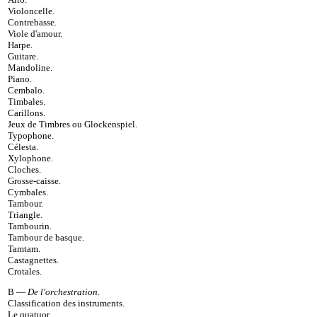
Violoncelle
.
Contrebasse
.
Viole d'amour
.
Harpe
.
Guitare
.
Mandoline
.
Piano
.
Cembalo
.
Timbales
.
Carillons
.
Jeux de Timbres ou Glockenspiel
.
Typophone
.
Célesta
.
Xylophone
.
Cloches
.
Grosse-caisse
.
Cymbales
.
Tambour
.
Triangle
.
Tambourin
.
Tambour de basque
.
Tamtam
.
Castagnettes
.
Crotales
.
B —
De l'orchestration
.
Classification des instruments
.
Le quatuor
.