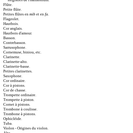
Flûte
.
Petite flûte
.
Petites flûtes en
mib
et en
fa
.
Flageolet
.
Hautbois
.
Cor anglais
.
Hautbois d'amour
.
Basson
.
Contrebasson
.
Sarrusophone
.
Cornemuse, biniou, etc
.
Clarinette
.
Clarinette-alto
.
Clarinette-basse
.
Petites clarinettes
.
Saxophone
.
Cor ordinaire
.
Cor à pistons
.
Cor de chasse
.
Trompette ordinaire
.
Trompette à piston
.
Cornet à pistons
.
Trombone à coulisse
.
Trombone à pistons
.
Ophicléide
.
Tuba
.
Violon
-
Origines du violon
.
Alto
.