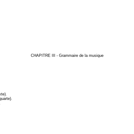
CHAPITRE III - Grammaire de la musique
xte)
.
quarte)
.
.