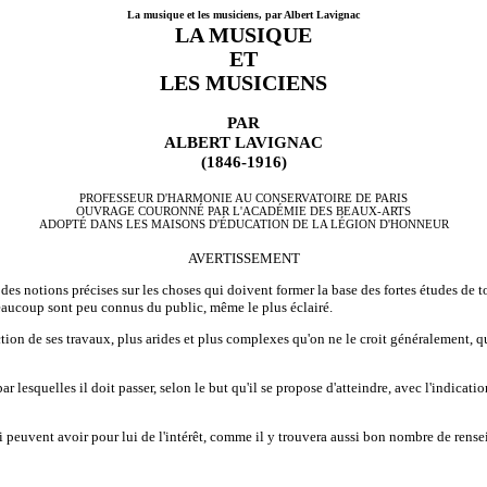
La musique et les musiciens, par Albert Lavignac
LA MUSIQUE
ET
LES MUSICIENS
PAR
ALBERT LAVIGNAC
(1846-1916)
PROFESSEUR D'HARMONIE AU CONSERVATOIRE DE PARIS
OUVRAGE COURONNÉ PAR L'ACADÉMIE DES BEAUX-ARTS
ADOPTÉ DANS LES MAISONS D'ÉDUCATION DE LA LÉGION D'HONNEUR
AVERTISSEMENT
es notions précises sur les choses qui doivent former la base des fortes études de to
beaucoup sont peu connus du public, même le plus éclairé.
ection de ses travaux, plus arides et plus complexes qu'on ne le croit généralement,
par lesquelles il doit passer, selon le but qu'il se propose d'atteindre, avec l'indic
 peuvent avoir pour lui de l'intérêt, comme il y trouvera aussi bon nombre de rensei