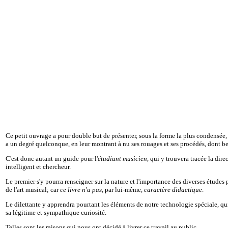
Ce petit ouvrage a pour double but de présenter, sous la forme la plus condensée, d
a un degré quelconque, en leur montrant à nu ses rouages et ses procédés, dont 
C'est donc autant un guide pour l'
étudiant musicien
, qui y trouvera tracée la dir
intelligent et chercheur.
Le premier s'y pourra renseigner sur la nature et l'importance des diverses études 
de l'art musical; car
ce livre n'a pas
, par lui-même,
caractère didactique
.
Le dilettante y apprendra pourtant les éléments de notre technologie spéciale, qui
sa légitime et sympathique curiosité.
Telles sont les raisons qui nous ont décidé à livrer ce travail au public.