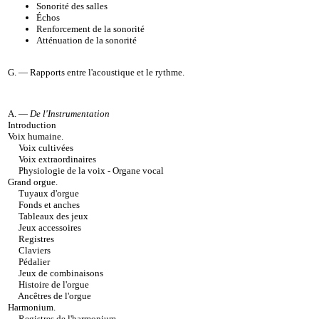
Sonorité des salles
Échos
Renforcement de la sonorité
Atténuation de la sonorité
G. —
Rapports entre l'acoustique et le rythme
.
A. —
De l'Instrumentation
Introduction
Voix humaine
.
Voix cultivées
Voix extraordinaires
Physiologie de la voix - Organe vocal
Grand orgue
.
Tuyaux d'orgue
Fonds et anches
Tableaux des jeux
Jeux accessoires
Registres
Claviers
Pédalier
Jeux de combinaisons
Histoire de l'orgue
Ancêtres de l'orgue
Harmonium
.
Registres de l'harmonium
.