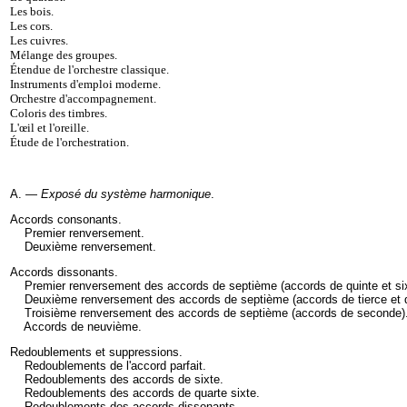
Les bois
.
Les cors
.
Les cuivres
.
Mélange des groupes
.
Étendue de l'orchestre classique
.
Instruments d'emploi moderne
.
Orchestre d'accompagnement
.
Coloris des timbres
.
L'œil et l'oreille
.
Étude de l'orchestration.
A. —
Exposé du système harmonique
.
Accords consonants
.
Premier renversement
.
Deuxième renversement
.
Accords dissonants
.
Premier renversement des accords de septième (accords de quinte et si
Deuxième renversement des accords de septième (accords de tierce et 
Troisième renversement des accords de septième (accords de seconde)
Accords de neuvième
.
Redoublements et suppressions
.
Redoublements de l'accord parfait
.
Redoublements des accords de sixte
.
Redoublements des accords de quarte sixte
.
Redoublements des accords dissonants
.