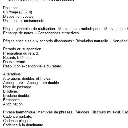
Positions
.
Chiffrage
(
2
,
3
,
4
)
Disposition vocale
.
Unissons et croisements
.
Règles générales de réalisation :
Mouvements mélodiques
. -
Mouvements 
Echange de notes
. -
Consonances attractives
.
Règles spéciales aux accords dissonants :
Résolution naturelle.
-
Non-résol
Retards ou suspension
.
Préparation du retard
.
Retards Inférieurs
.
Double retard
.
Résolution exceptionnelle du retard
.
Altérations
.
Altérations doubles et triples
.
Appogiature. - Appogiature double
.
Note de passage
.
Broderie
.
Broderie double
.
Échappée
.
Anticipation
.
Phrase harmonique. Membres de phrases. Périodes. Discours musical. Ca
Cadence parfaite
.
Cadence plagale
.
Cadence à la dominante
.