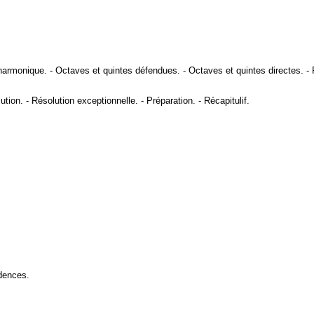
harmonique
. -
Octaves et quintes défendues
. -
Octaves et quintes directes
. -
ution
. -
Résolution exceptionnelle
. -
Préparation
. -
Récapitulif
.
dences
.