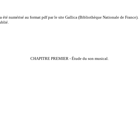
a été numérisé au format pdf par le site
Gallica
(Bibliothèque Nationale de France). 
ublié.
CHAPITRE PREMIER - Étude du son musical.