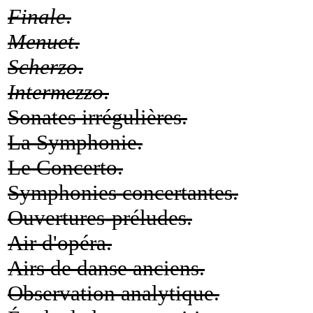
Finale
.
Menuet
.
Scherzo
.
Intermezzo
.
Sonates irrégulières.
La Symphonie.
Le Concerto.
Symphonies concertantes.
Ouvertures-préludes.
Air d'opéra.
Airs de danse anciens.
Observation analytique.