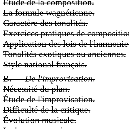
Étude de la composition.
La formule wagnérienne.
Caractère des tonalités.
Exercices pratiques de compositio
Application des lois de l'harmonie
Tonalités exotiques ou anciennes.
Style national français.
B. —
De l'improvisation
.
Nécessité du plan.
Étude de l'improvisation.
Difficulté de la critique.
Évolution musicale.