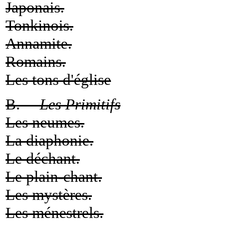
Japonais.
Tonkinois.
Annamite.
Romains.
Les tons d'église
B. —
Les Primitifs
Les neumes.
La diaphonie.
Le déchant.
Le plain-chant.
Les mystères.
Les ménestrels.