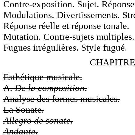
Contre-exposition. Sujet. Réponse
Modulations. Divertissements. Str
Réponse réelle et réponse tonale
.
Mutation. Contre-sujets multiples
.
Fugues irrégulières. Style fugué
.
CHAPITRE I
Esthétique musicale.
A.
De la composition
.
Analyse des formes musicales.
La Sonate.
Allegro de sonate
.
Andante
.