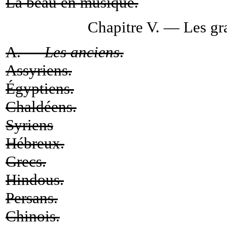
La beau en musique.
Chapitre V. — Les gra
A. —
Les anciens
.
Assyriens.
Égyptiens.
Chaldéens.
Syriens
Hébreux.
Grecs.
Hindous.
Persans.
Chinois.