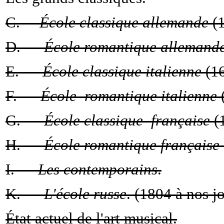
C.—
École classique allemande
(1
D. —
École romantique allemand
E. —
École classique italienne
(16
F. —
École romantique italienne
(
G. —
École classique française
(1
H. —
École romantique française
I. —
Les contemporains
.
K. —
L'école russe
. (1804 à nos jo
État actuel de l'art musical.