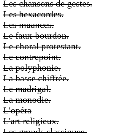
Les chansons de gestes.
Les hexacordes.
Les muances.
Le faux-bourdon.
Le choral protestant.
Le contrepoint.
La polyphonie.
La basse chiffrée.
Le madrigal.
La monodie.
L'opéra
L'art religieux.
Les grands classiques.