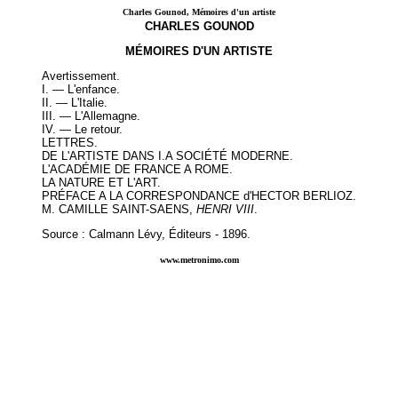
Charles Gounod, Mémoires d'un artiste
CHARLES GOUNOD
MÉMOIRES D'UN ARTISTE
Avertissement
.
I. —
L'enfance
.
II. —
L'Italie
.
III. —
L'Allemagne
.
IV. —
Le retour.
LETTRES
.
DE L'ARTISTE DANS I.A SOCIÉTÉ MODERNE.
L'ACADÉMIE DE FRANCE A ROME.
LA NATURE ET L'ART.
PRÉFACE A LA CORRESPONDANCE d'HECTOR BERLIOZ.
M. CAMILLE SAINT-SAENS,
HENRI VIII
.
Source : Calmann Lévy, Éditeurs - 1896.
www.metronimo.com